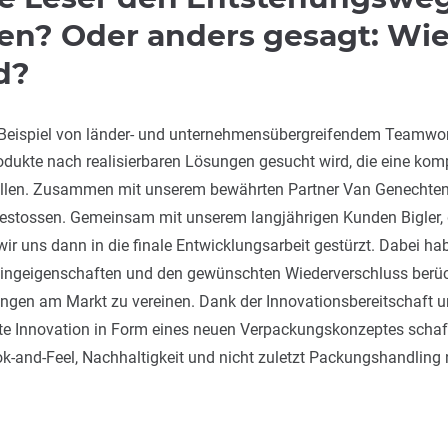
n? Oder anders gesagt: Wie
d?
es Beispiel von länder- und unternehmensübergreifendem Teamwo
dukte nach realisierbaren Lösungen gesucht wird, die eine komp
füllen. Zusammen mit unserem bewährten Partner Van Genechten 
gestossen. Gemeinsam mit unserem langjährigen Kunden Bigler, 
ir uns dann in die finale Entwicklungsarbeit gestürzt. Dabei h
ingeigenschaften und den gewünschten Wiederverschluss berücks
ngen am Markt zu vereinen. Dank der Innovationsbereitschaft und
e Innovation in Form eines neuen Verpackungskonzeptes schaff
ook-and-Feel, Nachhaltigkeit und nicht zuletzt Packungshandlin