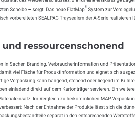
®
tzten Scheibe – sorgt. Das neue FlatMap
System zur Versiegelu
isch vorbereiteten SEALPAC Traysealern der A-Serie realisieren l
 und ressourcenschonend
n in Sachen Branding, Verbraucherinformation und Präsentation
t damit viel Fläche für Produktinformation und eignet sich ausg
ige Verpackung kann hängend, stehend oder liegend im Kühlregal
iben einladend direkt auf dem Kartonträger servieren. Ein weit
aterialeinsatz. Im Vergleich zu herkömmlichen MAP-Verpackun
 verbessert: Nach der Entnahme der Produkte lässt sich die dün
rpackungsbestandteile separat in den entsprechenden Wertsto