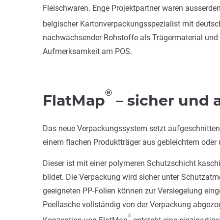
Fleischwaren. Enge Projektpartner waren ausserde
belgischer Kartonverpackungsspezialist mit deuts
nachwachsender Rohstoffe als Trägermaterial und 
Aufmerksamkeit am POS.
®
FlatMap
– sicher und 
Das neue Verpackungssystem setzt aufgeschnittene
einem flachen Produktträger aus gebleichtem oder u
Dieser ist mit einer polymeren Schutzschicht kaschi
bildet. Die Verpackung wird sicher unter Schutzatm
geeigneten PP-Folien können zur Versiegelung einge
Peellasche vollständig von der Verpackung abgezog
®
Konzeption von FlatMap
entsteht eine einzigarti