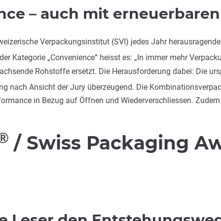
ce – auch mit erneuerbaren
izerische Verpackungsinstitut (SVI) jedes Jahr herausragende
der Kategorie „Convenience“ heisst es: „In immer mehr Verpacku
hsende Rohstoffe ersetzt. Die Herausforderung dabei: Die urspr
ung nach Ansicht der Jury überzeugend. Die Kombinationsverpac
formance in Bezug auf Öffnen und Wiederverschliessen. Zudem i
®
/ Swiss Packaging Aw
ere Leser den Entstehungsweg