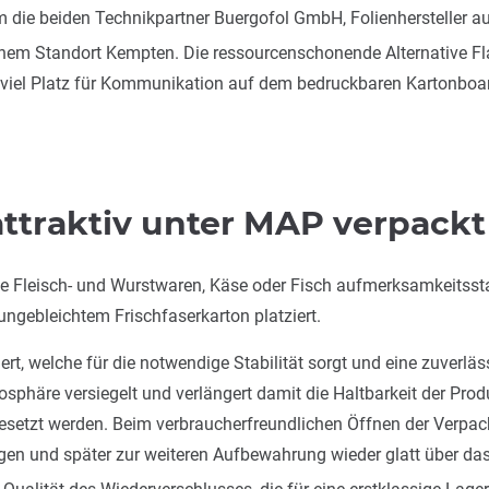
m die beiden Technikpartner Buergofol GmbH, Folienhersteller 
chem Standort Kempten. Die ressourcenschonende Alternative F
viel Platz für Kommunikation auf dem bedruckbaren Kartonboard
attraktiv unter MAP verpackt
 Fleisch- und Wurstwaren, Käse oder Fisch aufmerksamkeitsstar
ngebleichtem Frischfaserkarton platziert.
ert, welche für die notwendige Stabilität sorgt und eine zuverlä
osphäre versiegelt und verlängert damit die Haltbarkeit der Pro
setzt werden. Beim verbraucherfreundlichen Öffnen der Verpacku
en und später zur weiteren Aufbewahrung wieder glatt über das
ge Qualität des Wiederverschlusses, die für eine erstklassige 