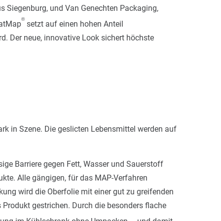
aus Siegenburg, und Van Genechten Packaging,
®
latMap
setzt auf einen hohen Anteil
. Der neue, innovative Look sichert höchste
k in Szene. Die geslicten Lebensmittel werden auf
ssige Barriere gegen Fett, Wasser und Sauerstoff
dukte. Alle gängigen, für das MAP-Verfahren
ng wird die Oberfolie mit einer gut zu greifenden
 Produkt gestrichen. Durch die besonders flache
Lagerung im Kühlschrank ohne Umpacken – und damit