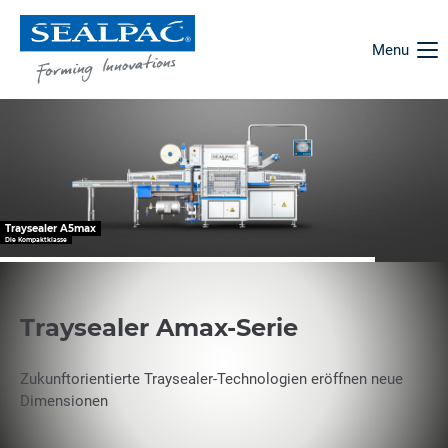
Menu
Traysealer A5max
Die Kompaktklasse
Traysealer Amax-Serie
Zukunftorientierte Traysealer-Technologien eröffnen neue
Dimensionen