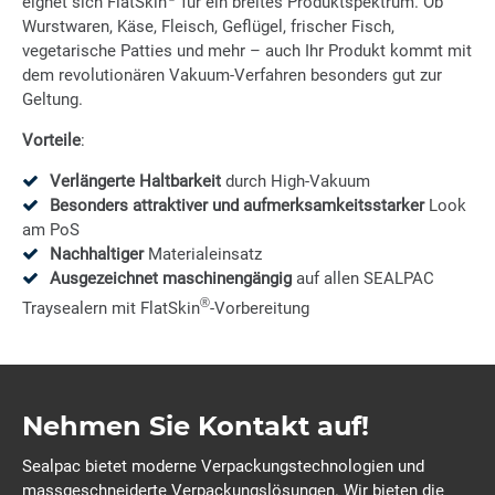
eignet sich FlatSkin
für ein breites Produktspektrum. Ob
Wurstwaren, Käse, Fleisch, Geflügel, frischer Fisch,
vegetarische Patties und mehr – auch Ihr Produkt kommt mit
dem revolutionären Vakuum-Verfahren besonders gut zur
Geltung.
Vorteile
:
Verlängerte Haltbarkeit
durch High-Vakuum
Besonders attraktiver und aufmerksamkeitsstarker
Look
am PoS
Nachhaltiger
Materialeinsatz
Ausgezeichnet maschinengängig
auf allen SEALPAC
®
Traysealern mit FlatSkin
-Vorbereitung
Nehmen Sie Kontakt auf!
Sealpac bietet moderne Verpackungstechnologien und
massgeschneiderte Verpackungslösungen. Wir bieten die