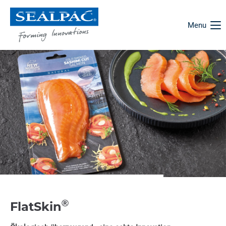
Menu
®
FlatSkin